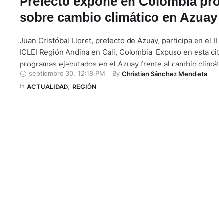
Prefecto expone en Colombia pr
sobre cambio climático en Azuay
Juan Cristóbal Lloret, prefecto de Azuay, participa en el I
ICLEI Región Andina en Cali, Colombia. Expuso en esta cit
programas ejecutados en el Azuay frente al cambio climát
septiembre 30
,
12:18 PM
By 
Christian Sánchez Mendieta
ejemplo, Lloret se refirió al plan Un Millón de Árboles par
In 
es una iniciativa de reforestación y recuperación del patr
ACTUALIDAD
,
REGIÓN
…