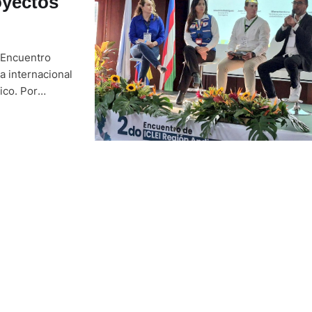
oyectos
I Encuentro
a internacional
ico. Por
a Azuay. Esta
imonio natural