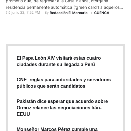
prometió que, de regresar a la Casa Blanca, otorgaría
residencia permanente automática ('green card') a aquellos
junio 22
,
7:52 PM
By 
In 
Redacción El Mercurio
CUENCA
inmigrantes que se gradúen en la universidad, un cambio
significativo en su postura migratoria. "Lo que quiero hacer y
lo que haré es que si te gradúas en una universidad creo que
…
El Papa León XIV visitará estas cuatro
ciudades durante su llegada a Perú
CNE: reglas para autoridades y servidores
públicos que serán candidatos
Pakistán dice esperar que acuerdo sobre
Ormuz relance las negociaciones Irán-
EEUU
Monseñor Marcos Pérez cumple una