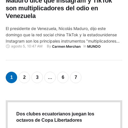
Maduro dice que Instagram y TikTok
son multiplicadores del odio en
Venezuela
El presidente de Venezuela, Nicolás Maduro, dijo este
domingo que la red social china TikTok y la estadounidense
Instagram son los principales instrumentos "multiplicadores
agosto 5
,
10:47 AM
By 
In 
Carmen Merchan
MUNDO
del odio y el fascismo" en el país, por lo que pidió al Consejo
de Seguridad recomendaciones sobre el manejo de las redes
sociales que -dijo- no tienen regulación en la …
1
2
3
…
6
7
Dos clubes ecuatorianos juegan los
octavos de Copa Libertadores