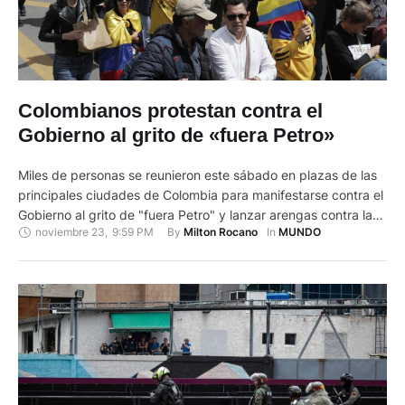
Colombianos protestan contra el
Gobierno al grito de «fuera Petro»
Miles de personas se reunieron este sábado en plazas de las
principales ciudades de Colombia para manifestarse contra el
Gobierno al grito de "fuera Petro" y lanzar arengas contra las
noviembre 23
,
9:59 PM
By 
In 
Milton Rocano
MUNDO
reformas impulsadas por el Ejecutivo y contra la corrupción.
En Bogotá, miles de ciudadanos se encontraron en el Parque
Nacional y caminaron hasta la Plaza …