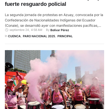
fuerte resguardo policial
La segunda jornada de protestas en Azuay, convocada por la
Confederación de Nacionalidades Indígenas del Ecuador
(Conaie), se desarrolló ayer con manifestaciones pacíficas,
septiembre 24
,
4:58 AM
By 
Bolívar Pérez
bajo el resguardo de un amplio contingente de policías y
militares. La jornada comenzó con dos plantones en las vías
In 
CUENCA
,
PARO NACIONAL 2025
,
PRINCIPAL
estatales que no ocasionaron cierres ni interrumpieron el
tránsito vehicular. El primero …