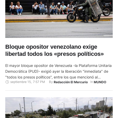
Bloque opositor venezolano exige
libertad todos los «presos políticos»
El mayor bloque opositor de Venezuela -la Plataforma Unitaria
Democrática (PUD)- exigió ayer la liberación "inmediata" de
"todos los presos políticos", entre los que mencionó al
septiembre 15
,
7:57 PM
By 
In 
Redacción El Mercurio
MUNDO
exdiputado Freddy Superlano, detenido el 30 de julio.
"Exigimos, desde la Plataforma Unitaria, su libertad inmediata
y el respeto a sus derechos humanos. Todos los presos
políticos en Venezuela …