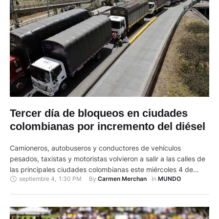
Tercer día de bloqueos en ciudades
colombianas por incremento del diésel
Camioneros, autobuseros y conductores de vehículos
pesados, taxistas y motoristas volvieron a salir a las calles de
las principales ciudades colombianas este miércoles 4 de
septiembre 4
,
1:30 PM
By 
In 
Carmen Merchan
MUNDO
septiembre de 2024 en el tercer día consecutivo de bloqueos
en protesta por el incremento en los precios de los
combustibles, principalmente el diésel, que comenzó a regir el
sábado …