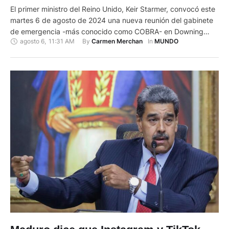
El primer ministro del Reino Unido, Keir Starmer, convocó este
martes 6 de agosto de 2024 una nueva reunión del gabinete
de emergencia -más conocido como COBRA- en Downing
agosto 6
,
11:31 AM
By 
In 
Carmen Merchan
MUNDO
Street, para abordar los desórdenes violentos que han
sucedido a lo largo de esta semana en el Reino Unido. Así lo
han confimado medios locales como …