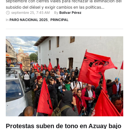
septiembre con cierres viales para rechazar la eliminación del
subsidio del diésel y exigir cambios en las políticas
septiembre 25
,
7:45 AM
By 
Bolívar Pérez
gubernamentales. En la mañana, en el sector de la “Y” de
Tarqui, de la vía Cuenca-Girón-Pasaje, se produjo un primer
In 
PARO NACIONAL 2025
,
PRINCIPAL
cierre que duró unos minutos. Los …
Protestas suben de tono en Azuay bajo