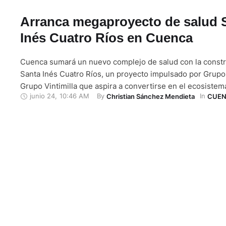
Arranca megaproyecto de salud 
Inés Cuatro Ríos en Cuenca
Cuenca sumará un nuevo complejo de salud con la const
Santa Inés Cuatro Ríos, un proyecto impulsado por Grupo
Grupo Vintimilla que aspira a convertirse en el ecosistem
junio 24
,
10:46 AM
By 
In 
Christian Sánchez Mendieta
CUE
más grande del sur del Ecuador. La iniciativa tendrá su ac
colocación de la primera piedra este martes 7 de …