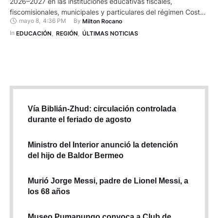
2026–2027 en las instituciones educativas fiscales,
fiscomisionales, municipales y particulares del régimen Costa–
mayo 8
,
4:36 PM
By 
Milton Rocano
Galápagos. En la provincia del Azuay, el cantón Pucará
pertenece a ese régimen de estudios. La apertura oficial del
In 
EDUCACIÓN
,
REGIÓN
,
ÚLTIMAS NOTICIAS
nuevo ciclo escolar en el cantón azuayo se cumplió en la
Unidad Educativa …
Vía Biblián-Zhud: circulación controlada
durante el feriado de agosto
Ministro del Interior anunció la detención
del hijo de Baldor Bermeo
Murió Jorge Messi, padre de Lionel Messi, a
los 68 años
Museo Pumapungo convoca a Club de