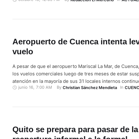
presuntamente, de la explosión de un tanque de gas en u
comida. Personal de @BomberosQuito, @Salud_CZ9, @Pol
@AMTQuito …
Aeropuerto de Cuenca intenta lev
vuelo
A pesar de que el aeropuerto Mariscal La Mar, de Cuenca, 
los vuelos comerciales luego de tres meses de estar susp
atención en la mayoría de sus 31 locales internos continu
junio 16
,
7:00 AM
By 
In 
Christian Sánchez Mendieta
CUEN
De estos hay siete desocupados, seis de publicidad vigen
sala VIP rentados a la banca y tres con …
Quito se prepara para pasar de la