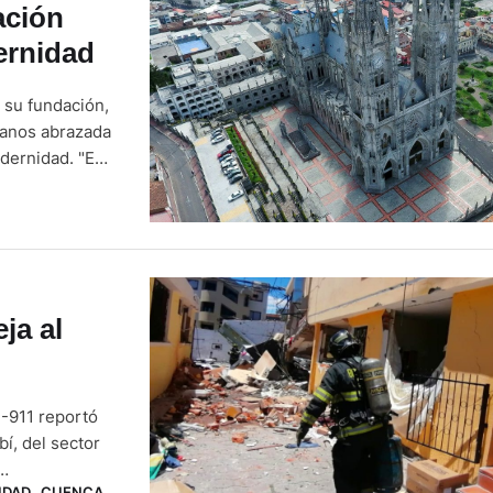
ación
ernidad
 su fundación,
rianos abrazada
odernidad. "Es
 que no ha
ja al
U-911 reportó
í, del sector
IDAD
,
CUENCA