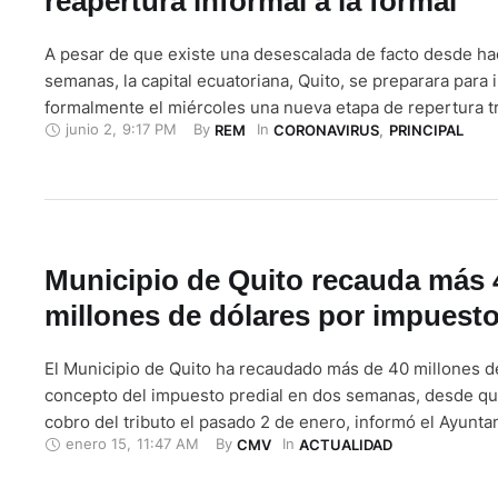
reapertura informal a la formal
A pesar de que existe una desescalada de facto desde ha
semanas, la capital ecuatoriana, Quito, se preparara para i
formalmente el miércoles una nueva etapa de repertura 
junio 2
,
9:17 PM
By 
In 
REM
CORONAVIRUS
,
PRINCIPAL
y medio de aislamiento, período en el que se han contag
3.700 personas, y fallecido cerca de 300 por el COVID-19
Municipio de Quito recauda más 
millones de dólares por impuesto
El Municipio de Quito ha recaudado más de 40 millones d
concepto del impuesto predial en dos semanas, desde que
cobro del tributo el pasado 2 de enero, informó el Ayunta
enero 15
,
11:47 AM
By 
In 
CMV
ACTUALIDAD
capital de Ecuador. Se trata del pago de una tasa determi
inmueble ubicado en el municipio, …