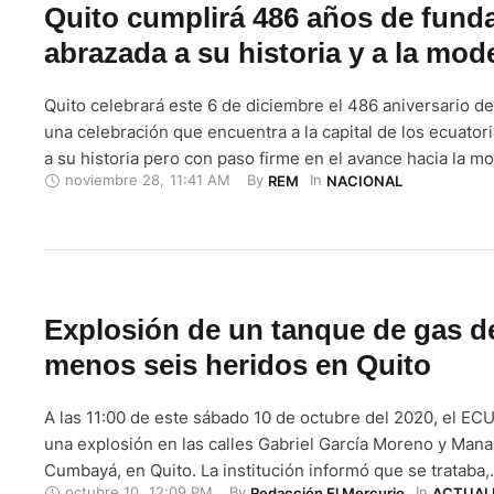
Quito cumplirá 486 años de fund
abrazada a su historia y a la mod
Quito celebrará este 6 de diciembre el 486 aniversario de
una celebración que encuentra a la capital de los ecuato
a su historia pero con paso firme en el avance hacia la m
noviembre 28
,
11:41 AM
By 
In 
REM
NACIONAL
una ciudad que ha crecido, que se ha modernizado, pero
dejado de lado las raíces …
Explosión de un tanque de gas de
menos seis heridos en Quito
A las 11:00 de este sábado 10 de octubre del 2020, el EC
una explosión en las calles Gabriel García Moreno y Manab
Cumbayá, en Quito. La institución informó que se trataba,
octubre 10
,
12:09 PM
By 
In 
Redacción El Mercurio
ACTUAL