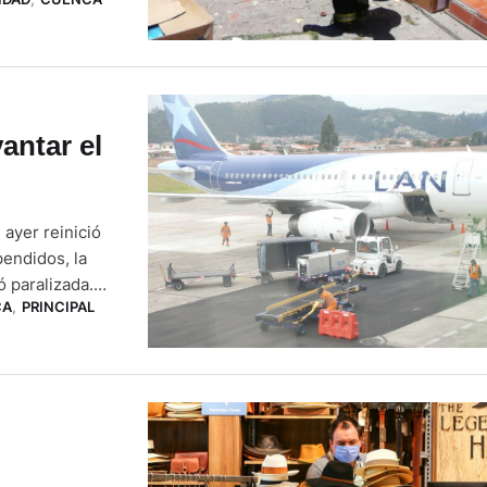
n local de
iciaEcuador,
antar el
ayer reinició
endidos, la
ó paralizada.
CA
,
PRINCIPAL
te, seis de