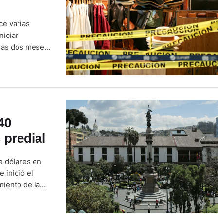
ce varias
niciar
tras dos meses
iado más de
. …
40
 predial
e dólares en
 inició el
miento de la
nada por cada