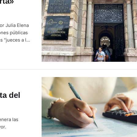
rta»
or Julia Elena
ones públicas
 "jueces a la
iudad hay
que …
ta del
enera las
or.