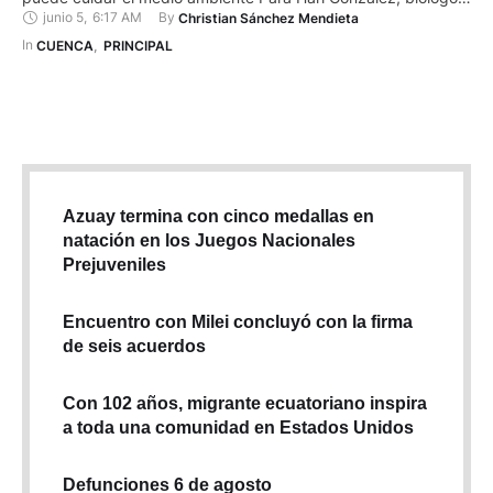
junio 5
,
6:17 AM
By 
Christian Sánchez Mendieta
investigador de la calidad del agua, una de las principales
medidas que pueden adoptar las familias para proteger el
In 
CUENCA
,
PRINCIPAL
medio ambiente es ahorrar el …
Azuay termina con cinco medallas en
natación en los Juegos Nacionales
Prejuveniles
Encuentro con Milei concluyó con la firma
de seis acuerdos
Con 102 años, migrante ecuatoriano inspira
a toda una comunidad en Estados Unidos
Defunciones 6 de agosto