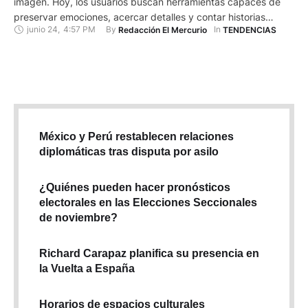
imagen. Hoy, los usuarios buscan herramientas capaces de
preservar emociones, acercar detalles y contar historias
junio 24
,
4:57 PM
By 
In 
Redacción El Mercurio
TENDENCIAS
completas a través de cada toma. Con esta visión, Xiaomi
continúa impulsando la nueva Serie Xiaomi 17T, una familia de
dispositivos desarrollada en colaboración con Leica que
incorpora innovaciones diseñadas …
México y Perú restablecen relaciones
diplomáticas tras disputa por asilo
¿Quiénes pueden hacer pronósticos
electorales en las Elecciones Seccionales
de noviembre?
Richard Carapaz planifica su presencia en
la Vuelta a España
Horarios de espacios culturales