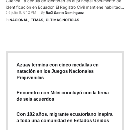
Cuenca La cédula de identidad es el principal documento de
identificación en Ecuador. El Registro Civil mantiene habilitado
julio 6
,
6:12 PM
By 
Raúl Sacta Domínguez
el trámite para quienes la solicitan por primera vez o
necesitan renovarla por pérdida, robo, caducidad o
In 
NACIONAL
,
TEMAS
,
ÚLTIMAS NOTICIAS
actualización de datos. El servicio está disponible para todos
…
Azuay termina con cinco medallas en
natación en los Juegos Nacionales
Prejuveniles
Encuentro con Milei concluyó con la firma
de seis acuerdos
Con 102 años, migrante ecuatoriano inspira
a toda una comunidad en Estados Unidos