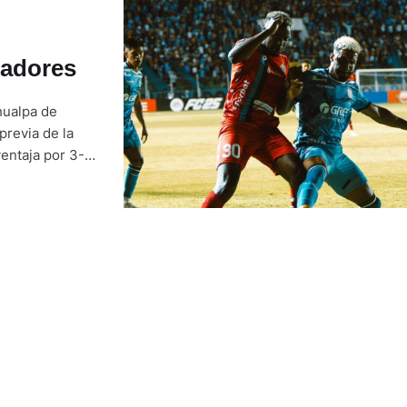
tadores
hualpa de
previa de la
ventaja por 3-2
 las 19:30, con