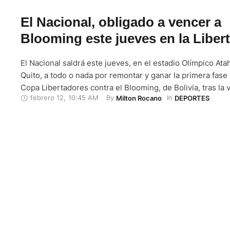
El Nacional, obligado a vencer a
Blooming este jueves en la Liber
El Nacional saldrá este jueves, en el estadio Olímpico Ata
Quito, a todo o nada por remontar y ganar la primera fase 
Copa Libertadores contra el Blooming, de Bolivia, tras la 
febrero 12
,
10:45 AM
By 
In 
Milton Rocano
DEPORTES
lograda en el partido de ida.El partido se disputará desde
arbitraje del brasileño Flavio …