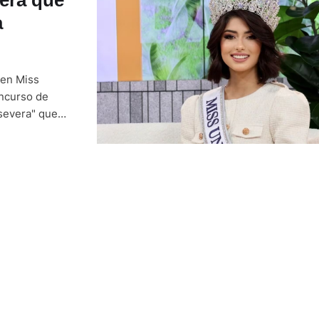
a
 en Miss
oncurso de
 severa" que
ción". "El
lida …