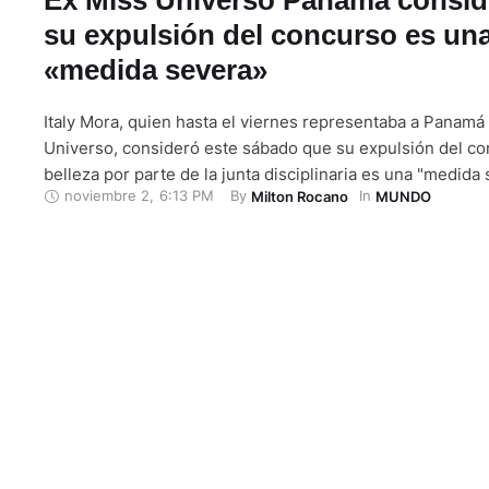
su expulsión del concurso es un
«medida severa»
Italy Mora, quien hasta el viernes representaba a Panamá
Universo, consideró este sábado que su expulsión del c
belleza por parte de la junta disciplinaria es una "medida
noviembre 2
,
6:13 PM
By 
In 
Milton Rocano
MUNDO
podría haberse resuelto con "diálogo o un llamado de aten
pasado 1 de noviembre de 2024 fui informada sobre mi sa