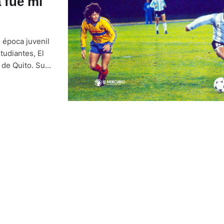
 fue mi
 época juvenil
tudiantes, El
 de Quito. Su
plió: marcó a