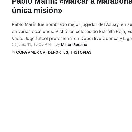
Pablo Marín: «Marcar a Maradona
única misión»
Pablo Marín fue nombrado mejor jugador del Azuay, en su
en varias ocasiones. Vistió los colores de Estrella Roja, Es
Vado. Jugó fútbol profesional en Deportivo Cuenca y Liga
junio 11
,
10:00 AM
By 
Milton Rocano
gran sueño fue estar en la selección del Ecuador y lo cum
In 
Diego Armando Maradona en la Copa …
COPA AMÉRICA
,
DEPORTES
,
HISTORIAS