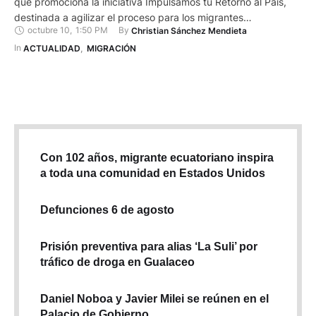
que promociona la iniciativa Impulsamos tu Retorno al País,
destinada a agilizar el proceso para los migrantes
octubre 10
,
1:50 PM
By 
Christian Sánchez Mendieta
ecuatorianos que deseen regresar al país. De acuerdo con la
SENAE, pueden acceder a este beneficio los ecuatorianos que
In 
ACTUALIDAD
,
MIGRACIÓN
cuenten con el Certificado de Migrante Retornado, hasta 60
meses …
Con 102 años, migrante ecuatoriano inspira
a toda una comunidad en Estados Unidos
Defunciones 6 de agosto
Prisión preventiva para alias ‘La Suli’ por
tráfico de droga en Gualaceo
Daniel Noboa y Javier Milei se reúnen en el
Palacio de Gobierno