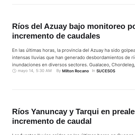
de …
Ríos del Azuay bajo monitoreo p
incremento de caudales
En las últimas horas, la provincia del Azuay ha sido golpe
intensas lluvias que han generado desbordamientos de rí
inundaciones en diversos sectores. Gualaceo, Chordeleg,
mayo 14
,
5:30 AM
By 
In 
Milton Rocano
SUCESOS
varias zonas de Cuenca figuran entre los cantones más af
incremento de los caudales de sus principales ríos. En Cu
precipitaciones han sido …
Ríos Yanuncay y Tarqui en preale
incremento de caudal