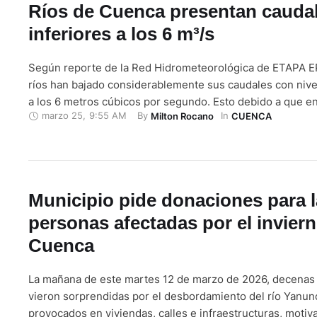
Ríos de Cuenca presentan cauda
inferiores a los 6 m³/s
Según reporte de la Red Hidrometeorológica de ETAPA EP
ríos han bajado considerablemente sus caudales con nive
a los 6 metros cúbicos por segundo. Esto debido a que en
marzo 25
,
9:55 AM
By 
In 
Milton Rocano
CUENCA
días donde no se han registrado lluvias considerables. S
informe, el río Machángara, ubicado al norte de la ciudad
Municipio pide donaciones para 
personas afectadas por el invier
Cuenca
La mañana de este martes 12 de marzo de 2026, decenas 
vieron sorprendidas por el desbordamiento del río Yanun
provocados en viviendas, calles e infraestructuras, motiva