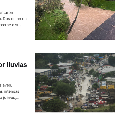
entaron
a. Dos están en
ercarse a sus
able local,
r lluvias
slaves,
as intensas
o jueves,
ría de
das el saldo