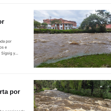
or
ada por
os e
 Sígsig y
ectados por el
enca, las
rta por