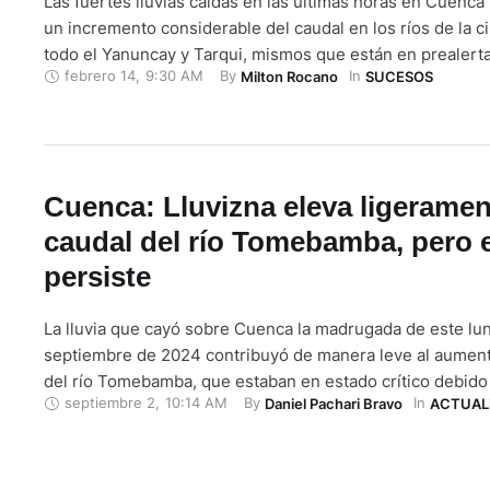
Las fuertes lluvias caídas en las últimas horas en Cuenc
un incremento considerable del caudal en los ríos de la c
todo el Yanuncay y Tarqui, mismos que están en prealerta.
febrero 14
,
9:30 AM
By 
In 
Milton Rocano
SUCESOS
Yanuncay mantiene un caudal del 37.86 por ciento, mientr
Tarqui está con el 15.67 %. Por su …
Cuenca: Lluvizna eleva ligeramen
caudal del río Tomebamba, pero e
persiste
La lluvia que cayó sobre Cuenca la madrugada de este lu
septiembre de 2024 contribuyó de manera leve al aument
del río Tomebamba, que estaban en estado crítico debido 
septiembre 2
,
10:14 AM
By 
In 
Daniel Pachari Bravo
ACTUAL
hidrológica que azota al sur del país y que hoy cumple 52 
lunes el Tomebamba pasó …