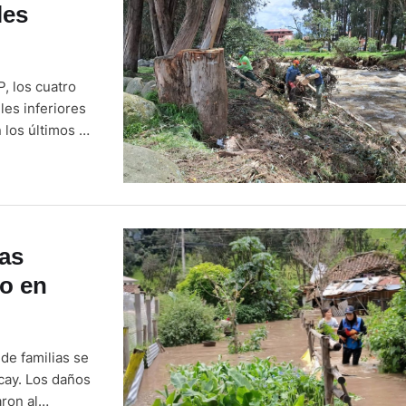
les
, los cuatro
les inferiores
 los últimos 10
egún el
 …
las
no en
de familias se
cay. Los daños
ron al