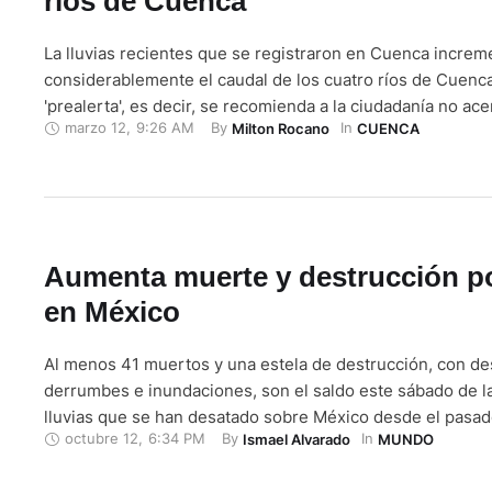
ríos de Cuenca
La lluvias recientes que se registraron en Cuenca increm
considerablemente el caudal de los cuatro ríos de Cuenc
'prealerta', es decir, se recomienda a la ciudadanía no ac
marzo 12
,
9:26 AM
By 
In 
Milton Rocano
CUENCA
orillas. Según el último reporte de la empresa de agua pot
ETAPA EP, este jueves 12 de marzo de 2026, a …
Aumenta muerte y destrucción po
en México
Al menos 41 muertos y una estela de destrucción, con de
derrumbes e inundaciones, son el saldo este sábado de l
lluvias que se han desatado sobre México desde el pasad
octubre 12
,
6:34 PM
By 
In 
Ismael Alvarado
MUNDO
informó el gobierno federal. Un comunicado de la Secreta
Seguridad federal informó que subió a 41 personas falleci