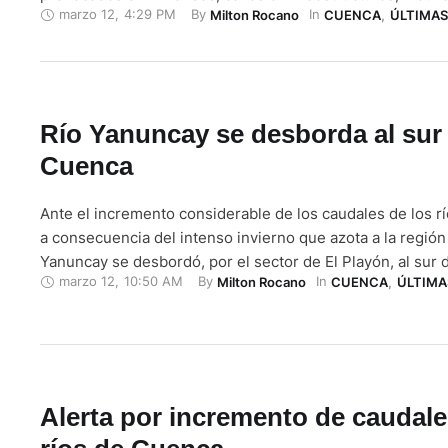
marzo 12
,
4:29 PM
By 
In 
Milton Rocano
CUENCA
,
ÚLTIMAS
Municipio de Cuenca a pedir donaciones para las person
sufrieron afectaciones por el invierno. Según se informó,
acopio será …
Río Yanuncay se desborda al sur
Cuenca
Ante el incremento considerable de los caudales de los r
a consecuencia del intenso invierno que azota a la región a
Yanuncay se desbordó, por el sector de El Playón, al sur
marzo 12
,
10:50 AM
By 
In 
Milton Rocano
CUENCA
,
ÚLTIMA
Ante eso, el personal de la Guardia Ciudadana colocó cin
seguridad en varias zonas para evitar …
Alerta por incremento de caudal