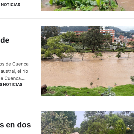
 NOTICIAS
as que
 el centro de
 de
íos de Cuenca,
ustral, el río
 de Cuenca.
S NOTICIAS
tas de
es en dos