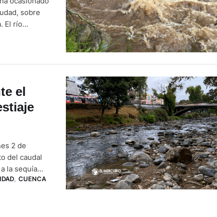
a ha ocasionado
iudad, sobre
 El río
as que, el
te el
stiaje
nes 2 de
o del caudal
a la sequía
IDAD
,
CUENCA
días. Para este