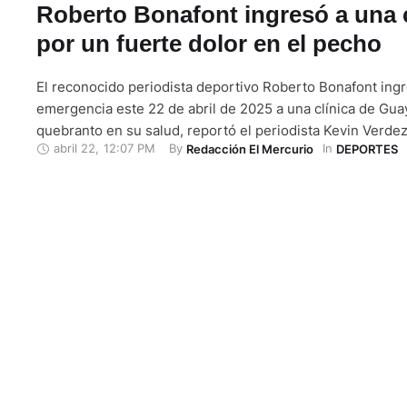
Roberto Bonafont ingresó a una c
por un fuerte dolor en el pecho
El reconocido periodista deportivo Roberto Bonafont ing
emergencia este 22 de abril de 2025 a una clínica de Gua
quebranto en su salud, reportó el periodista Kevin Verde
abril 22
,
12:07 PM
By 
In 
Redacción El Mercurio
DEPORTES
Ecuavisa. Bonafont se encontraba en su programa Patean
radio Diblu, cuando empezó a sentirse mal. A través de u