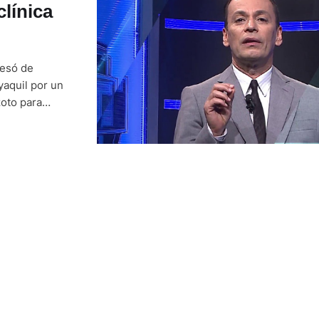
línica
resó de
yaquil por un
zoto para
do Tachos, en
n vídeo se …