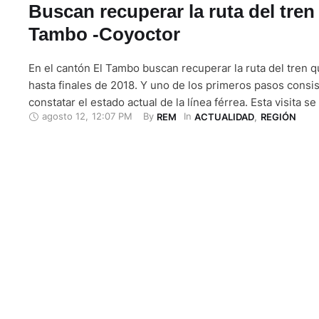
Buscan recuperar la ruta del tren
Tambo -Coyoctor
En el cantón El Tambo buscan recuperar la ruta del tren 
hasta finales de 2018. Y uno de los primeros pasos consist
constatar el estado actual de la línea férrea. Esta visita se
agosto 12
,
12:07 PM
By 
In 
REM
ACTUALIDAD
,
REGIÓN
Jaime Páez Muentes, responsable de la empresa de Ferro
Ecuador, que está en proceso …