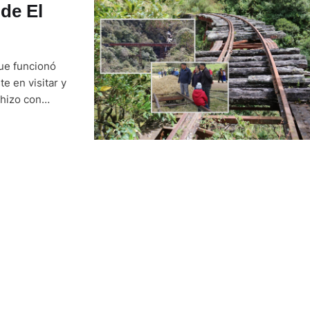
 de El
que funcionó
e en visitar y
 hizo con
carriles del