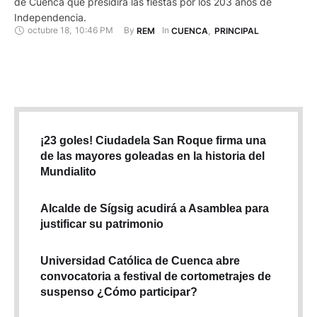
de Cuenca que presidirá las fiestas por los 203 años de
Independencia.
octubre 18
,
10:46 PM
By 
In 
REM
CUENCA
,
PRINCIPAL
¡23 goles! Ciudadela San Roque firma una
de las mayores goleadas en la historia del
Mundialito
Alcalde de Sígsig acudirá a Asamblea para
justificar su patrimonio
Universidad Católica de Cuenca abre
convocatoria a festival de cortometrajes de
suspenso ¿Cómo participar?