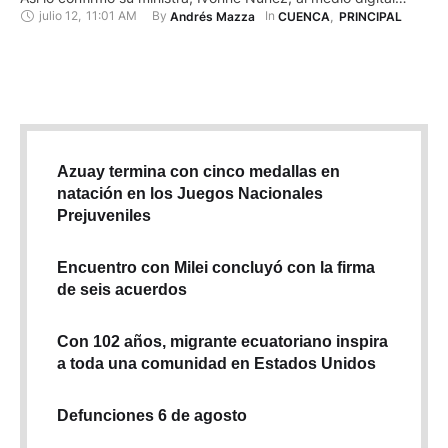
julio 12
,
11:01 AM
By 
In 
Andrés Mazza
CUENCA
,
PRINCIPAL
Primicias. La intervención llega luego de la solicitud que
hicieron los cinco asambleístas del Azuay, Adrián Castro,
Leonardo Berrezueta, Sofía Sánchez, Diego Matovelle y
Mabel Méndez, el 22 …
Azuay termina con cinco medallas en
natación en los Juegos Nacionales
Prejuveniles
Encuentro con Milei concluyó con la firma
de seis acuerdos
Con 102 años, migrante ecuatoriano inspira
a toda una comunidad en Estados Unidos
Defunciones 6 de agosto