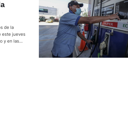
la
s de la
 este jueves
o y en las
a este
 …