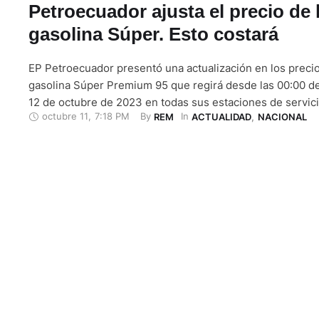
Petroecuador ajusta el precio de 
gasolina Súper. Esto costará
EP Petroecuador presentó una actualización en los precio
gasolina Súper Premium 95 que regirá desde las 00:00 de
12 de octubre de 2023 en todas sus estaciones de servici
octubre 11
,
7:18 PM
By 
In 
REM
ACTUALIDAD
,
NACIONAL
afiliadas. Según el nuevo esquema, el costo sugerido par
combustible será de 4.37 dólares por galón.El cálculo se