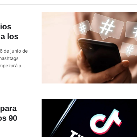
ios
a los
6 de junio de
 hashtags
empezará a
artir de
 para
os 90