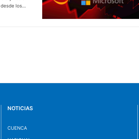
 desde los
ontexto en el
omercial y el
NOTICIAS
CUENCA