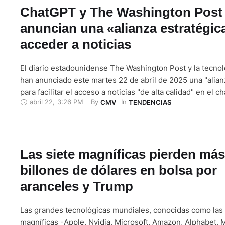
ChatGPT y The Washington Post
anuncian una «alianza estratégic
acceder a noticias
El diario estadounidense The Washington Post y la tecno
han anunciado este martes 22 de abril de 2025 una "alian
para facilitar el acceso a noticias "de alta calidad" en el c
abril 22
,
3:26 PM
By 
In 
CMV
TENDENCIAS
ChatGPT, que cuenta con más de 500 millones de person
"Como parte de esta alianza, ChatGPT mostrará resúmene
Las siete magníficas pierden más
billones de dólares en bolsa por
aranceles y Trump
Las grandes tecnológicas mundiales, conocidas como las 
magníficas -Apple, Nvidia, Microsoft, Amazon, Alphabet, 