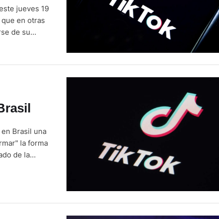
este jueves 19
 que en otras
rse de su
o
Brasil
 en Brasil una
rmar" la forma
ado de la
nto y compras"