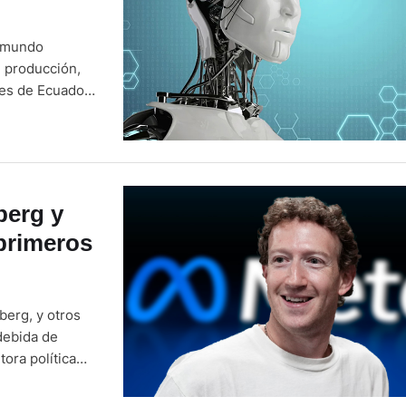
el mundo
 producción,
nes de Ecuador,
presas (pymes)
s Tobar,
berg y
 primeros
berg, y otros
ndebida de
ora política
e (Estados
l primer día …