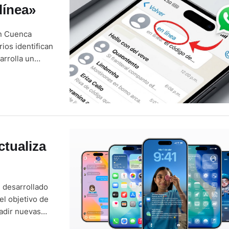
línea»
en Cuenca
ios identifican
arrolla un
un punto verde,
interfaz. …
ctualiza
, desarrollado
el objetivo de
ñadir nuevas
os. La