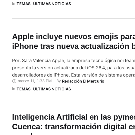
In 
compañía presenta una nueva actualización principal de i
TEMAS
,
ÚLTIMAS NOTICIAS
año, estas actualizaciones …
Apple incluye nuevos emojis para
iPhone tras nueva actualización 
Por: Sara Valencia Apple, la empresa tecnológica norteam
presenta la versión actualizada del iOS 26.4, para los usu
desarrolladores de iPhone. Esta versión de sistema opera
marzo 11
,
1:33 PM
By 
Redacción El Mercurio
implementa nuevos elementos como el menú de emoticon
In 
teclado del iPhone y permite que los mensajes sean más 
TEMAS
,
ÚLTIMAS NOTICIAS
seguros. Entre las actualizaciones que introduce …
Inteligencia Artificial en las pyme
Cuenca: transformación digital e