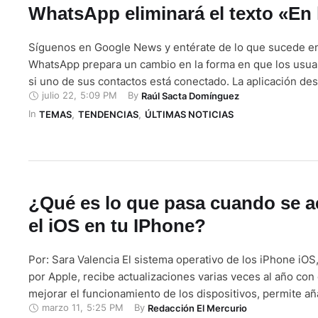
WhatsApp eliminará el texto «En 
Síguenos en Google News y entérate de lo que sucede 
WhatsApp prepara un cambio en la forma en que los usuar
si uno de sus contactos está conectado. La aplicación des
julio 22
,
5:09 PM
By 
Raúl Sacta Domínguez
nuevo indicador que reemplazará el texto "En línea" por 
In 
una modificación que forma parte de la renovación de su 
TEMAS
,
TENDENCIAS
,
ÚLTIMAS NOTICIAS
¿Qué es lo que pasa cuando se a
el iOS en tu IPhone?
Por: Sara Valencia El sistema operativo de los iPhone iOS
por Apple, recibe actualizaciones varias veces al año con 
mejorar el funcionamiento de los dispositivos, permite a
marzo 11
,
5:25 PM
By 
Redacción El Mercurio
herramientas y corregir errores detectados por los usuari