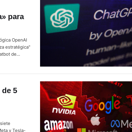
a» para
lógica OpenAI
za estratégica"
hatbot de
as semanales.
s, citas …
 de 5
siete
Meta y Tesla-