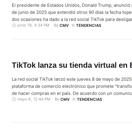
El presidente de Estados Unidos, Donald Trump, anunció 
de junio de 2025 que extendió otros 90 días la fecha tope
dos ocasiones ha dado a la red social TikTok para desliga
junio 19
,
4:34 PM
By 
In 
CMV
TENDENCIAS
matriz, la china ByteDance, y poder operar así en territori
estadounidense. "Acabo de firmar la orden …
TikTok lanza su tienda virtual en 
La red social TikTok lanzó este jueves 8 de mayo de 2025
plataforma de comercio electrónico que promete "transfo
de hacer compras en el país. De acuerdo con un comunic
mayo 8
,
12:44 PM
By 
In 
CMV
TENDENCIAS
compañía, TikTok Shop integra "inspiración, descubrimie
en una única experiencia dentro de la plataforma. En la …