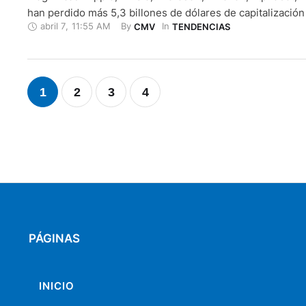
han perdido más 5,3 billones de dólares de capitalización
abril 7
,
11:55 AM
By 
In 
CMV
TENDENCIAS
máximos alcanzados en los últimos meses. Y ello en un c
que los mercados se hunden a nivel global por la guerra c
…
1
2
3
4
PÁGINAS
INICIO