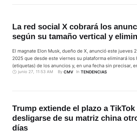
La red social X cobrará los anunc
según su tamaño vertical y elimin
El magnate Elon Musk, dueño de X, anunció este jueves 2
2025 que desde este viernes su plataforma eliminará los
(etiquetas) de los anuncios y, en una fecha sin precisar, 
junio 27
,
11:53 AM
By 
In 
CMV
TENDENCIAS
cobrar la publicidad en función de su tamaño vertical. "A p
mañana, la pesadilla estética que son los …
Trump extiende el plazo a TikTok
desligarse de su matriz china otr
días