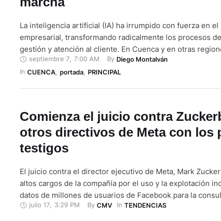
marcha
La inteligencia artificial (IA) ha irrumpido con fuerza en 
empresarial, transformando radicalmente los procesos de
gestión y atención al cliente. En Cuenca y en otras regio
septiembre 7
,
7:00 AM
By 
Diego Montalván
esta transformación exige a las pequeñas y medianas em
In 
adaptarse rápidamente para no quedarse atrás. Según Lui
CUENCA
,
portada
,
PRINCIPAL
director de la carrera de …
Comienza el juicio contra Zucker
otros directivos de Meta con los
testigos
El juicio contra el director ejecutivo de Meta, Mark Zucker
altos cargos de la compañía por el uso y la explotación i
datos de millones de usuarios de Facebook para la consult
julio 17
,
3:29 PM
By 
In 
CMV
TENDENCIAS
Cambridge Analytica comenzó este miércoles en Delawar
Unidos) con las declaraciones de los primeros testigos. E