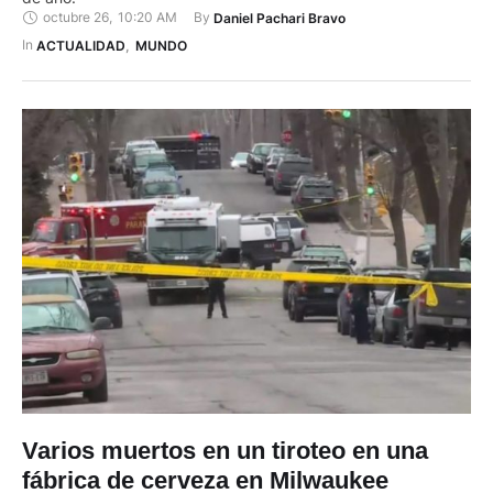
octubre 26
,
10:20 AM
By 
Daniel Pachari Bravo
In 
ACTUALIDAD
,
MUNDO
Varios muertos en un tiroteo en una
fábrica de cerveza en Milwaukee