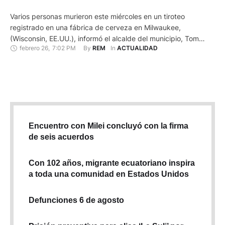
Varios personas murieron este miércoles en un tiroteo
registrado en una fábrica de cerveza en Milwaukee,
(Wisconsin, EE.UU.), informó el alcalde del municipio, Tom
febrero 26
,
7:02 PM
By 
In 
REM
ACTUALIDAD
Barrett, quien no especificó el número de fallecidos, aunque el
diario local Milwaukee Journal Sentinel afirmó que son siete,
incluido el atacante. "Es un día horrible para los empleados
aquí. Un …
Encuentro con Milei concluyó con la firma
de seis acuerdos
Con 102 años, migrante ecuatoriano inspira
a toda una comunidad en Estados Unidos
Defunciones 6 de agosto