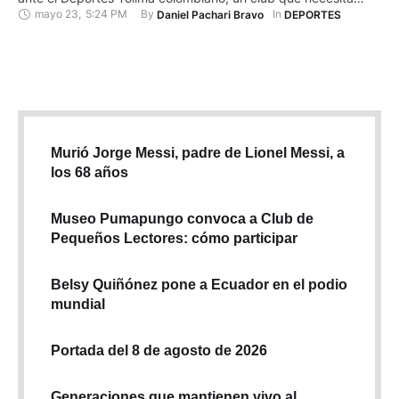
mayo 23
,
5:24 PM
By 
In 
Daniel Pachari Bravo
DEPORTES
sumar algún punto en su visita al Estadio José Dellagiovanna
para mantenerse con vida en la competición continental.
Después de tres jornadas disputadas, el combinado …
Murió Jorge Messi, padre de Lionel Messi, a
los 68 años
Museo Pumapungo convoca a Club de
Pequeños Lectores: cómo participar
Belsy Quiñónez pone a Ecuador en el podio
mundial
Portada del 8 de agosto de 2026
Generaciones que mantienen vivo al