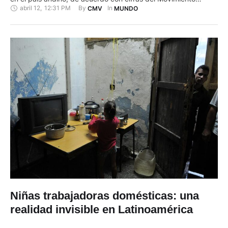
abril 12
,
12:31 PM
By 
In 
CMV
MUNDO
Nacional de Niños y Adolescentes Trabajadores Organizados
del Perú (MNNATSOP) difundidas este miércoles. "Hace
mucho tiempo se hablaba de dos millones …
Niñas trabajadoras domésticas: una
realidad invisible en Latinoamérica