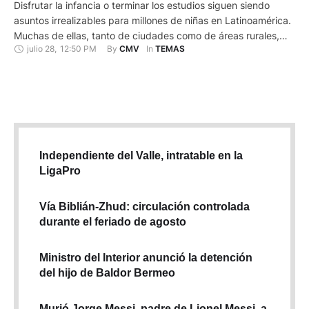
Disfrutar la infancia o terminar los estudios siguen siendo
asuntos irrealizables para millones de niñas en Latinoamérica.
Muchas de ellas, tanto de ciudades como de áreas rurales,
julio 28
,
12:50 PM
By 
In 
CMV
TEMAS
deben asumir prematuramente el rol de adulto en su propio
hogar o ir a otra casa como trabajadoras domésticas, una
realidad "tan evidente como invisible" en la región. …
Independiente del Valle, intratable en la
LigaPro
Vía Biblián-Zhud: circulación controlada
durante el feriado de agosto
Ministro del Interior anunció la detención
del hijo de Baldor Bermeo
Murió Jorge Messi, padre de Lionel Messi, a