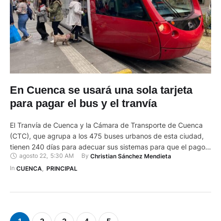
En Cuenca se usará una sola tarjeta
para pagar el bus y el tranvía
El Tranvía de Cuenca y la Cámara de Transporte de Cuenca
(CTC), que agrupa a los 475 buses urbanos de esta ciudad,
tienen 240 días para adecuar sus sistemas para que el pago
agosto 22
,
5:30 AM
By 
Christian Sánchez Mendieta
del pasaje sea con una sola tarjeta u otro medio tecnológico.
El plazo corre una vez que esté publicada en el Registro …
In 
CUENCA
,
PRINCIPAL