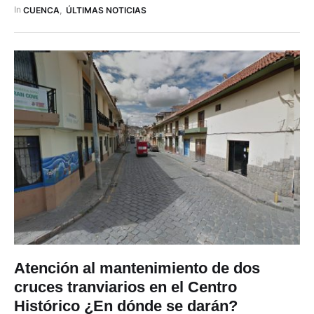
motivo, los horarios serán los siguientes: El sábado 1 de
In 
CUENCA
,
ÚLTIMAS NOTICIAS
agosto, la última salida …
Atención al mantenimiento de dos
cruces tranviarios en el Centro
Histórico ¿En dónde se darán?