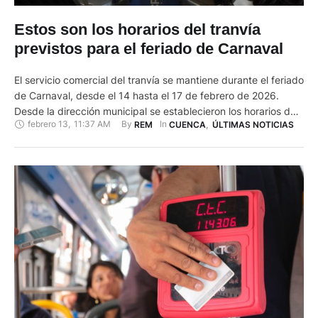
Estos son los horarios del tranvía
previstos para el feriado de Carnaval
El servicio comercial del tranvía se mantiene durante el feriado
de Carnaval, desde el 14 hasta el 17 de febrero de 2026.
Desde la dirección municipal se establecieron los horarios de
febrero 13
,
11:37 AM
By 
In 
REM
CUENCA
,
ÚLTIMAS NOTICIAS
la siguiente manera: El intervalo de paso de las unidades
tranviarias estos tres días será de 12 minutos. Mientras que el
martes 17 de …