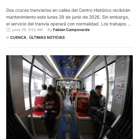
Dos cruces tranviarios en calles del Centro Histórico recibirán
mantenimiento este lunes 29 de junio de 2026. Sin embargo,
el servicio del tranvía operará con normalidad. Los trabajos de
junio 29
,
9:53 AM
By 
Fabian Campoverde
mantenimiento se darán en las intersecciones de las calles:
Los cruces permanecerán cerrados al tránsito vehicular
In 
CUENCA
,
ÚLTIMAS NOTICIAS
mientras se ejecutan los trabajos. De manera preliminar se
conoce …