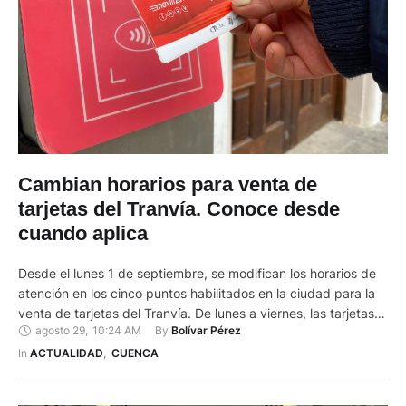
Cambian horarios para venta de
tarjetas del Tranvía. Conoce desde
cuando aplica
Desde el lunes 1 de septiembre, se modifican los horarios de
atención en los cinco puntos habilitados en la ciudad para la
venta de tarjetas del Tranvía. De lunes a viernes, las tarjetas
agosto 29
,
10:24 AM
By 
Bolívar Pérez
del Tranvía se podrán adquirir en los siguientes puntos y
horarios: en El Arenal (paso deprimido de la Feria Libre),
In 
ACTUALIDAD
,
CUENCA
Centro de …