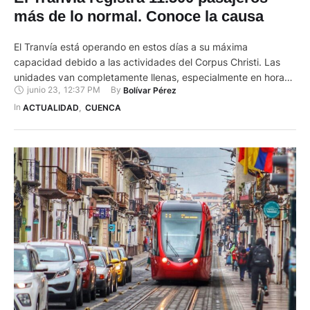
más de lo normal. Conoce la causa
El Tranvía está operando en estos días a su máxima
capacidad debido a las actividades del Corpus Christi. Las
unidades van completamente llenas, especialmente en horas
junio 23
,
12:37 PM
By 
Bolívar Pérez
pico y por las noches. La capacidad recomendada es de 207
pasajeros por unidad, pero en ocasiones se está llegando a
In 
ACTUALIDAD
,
CUENCA
máximo 280 con personas agrupadas. Del total, 55 …