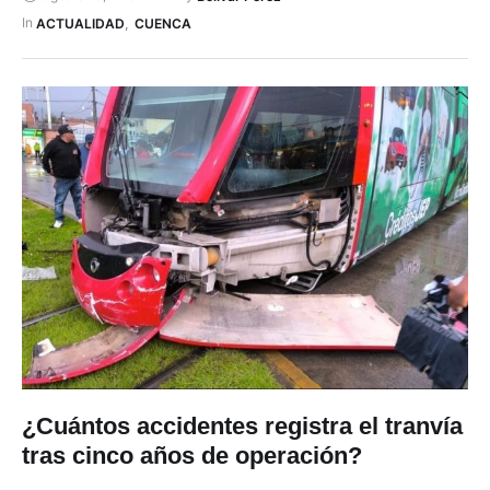
a las 05:50, cada 10 minutos, cubriendo la ruta desde el
In 
ACTUALIDAD
,
CUENCA
Control Sur hasta …
¿Cuántos accidentes registra el tranvía
tras cinco años de operación?