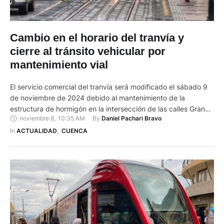
Cambio en el horario del tranvía y
cierre al tránsito vehicular por
mantenimiento vial
El servicio comercial del tranvía será modificado el sábado 9
de noviembre de 2024 debido al mantenimiento de la
estructura de hormigón en la intersección de las calles Gran
noviembre 8
,
10:35 AM
By 
Daniel Pachari Bravo
Colombia y Miguel Vélez. La atención será desde las 06:00
hasta las 19:30, y se retomará el domingo 10 de noviembre a
In 
ACTUALIDAD
,
CUENCA
partir de las 08:00. …