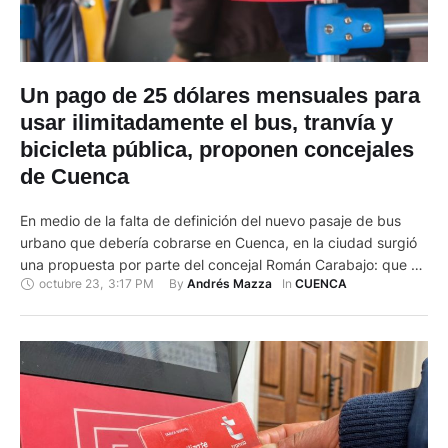
Un pago de 25 dólares mensuales para
usar ilimitadamente el bus, tranvía y
bicicleta pública, proponen concejales
de Cuenca
En medio de la falta de definición del nuevo pasaje de bus
urbano que debería cobrarse en Cuenca, en la ciudad surgió
una propuesta por parte del concejal Román Carabajo: que se
octubre 23
,
3:17 PM
By 
In 
Andrés Mazza
CUENCA
establezca un único valor de 25 dólares mensuales para usar
el bus, el tranvía y la bicicleta pública. Ese precio estimado,
que se …