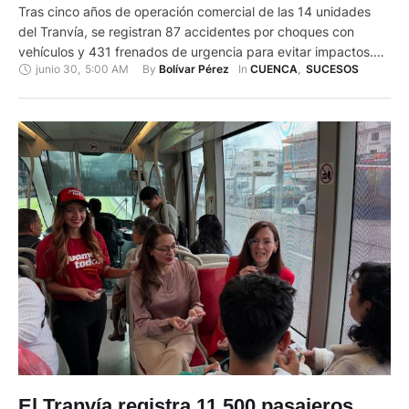
Tras cinco años de operación comercial de las 14 unidades
del Tranvía, se registran 87 accidentes por choques con
vehículos y 431 frenados de urgencia para evitar impactos.
junio 30
,
5:00 AM
By 
In 
Bolívar Pérez
CUENCA
,
SUCESOS
Además, de una víctima mortal en el año 2020. Del total de
accidentes y frenados de urgencia, en el 2020 fueron 10 y 79
respectivamente; en el …
El Tranvía registra 11.500 pasajeros