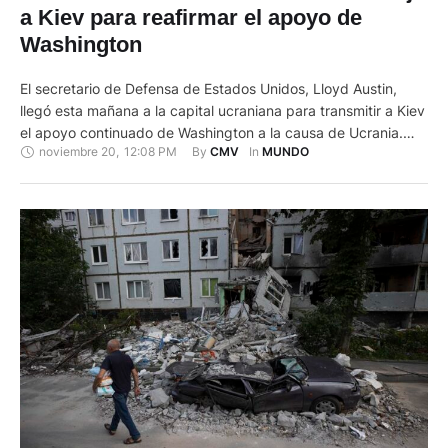
a Kiev para reafirmar el apoyo de
Washington
El secretario de Defensa de Estados Unidos, Lloyd Austin,
llegó esta mañana a la capital ucraniana para transmitir a Kiev
el apoyo continuado de Washington a la causa de Ucrania.
noviembre 20
,
12:08 PM
By 
In 
CMV
MUNDO
“Acabo de llegar a Kiev para reunirme con líderes ucranianos”,
ha escrito Austin en su cuenta de la red social X. “Estoy aquí
para entregar …