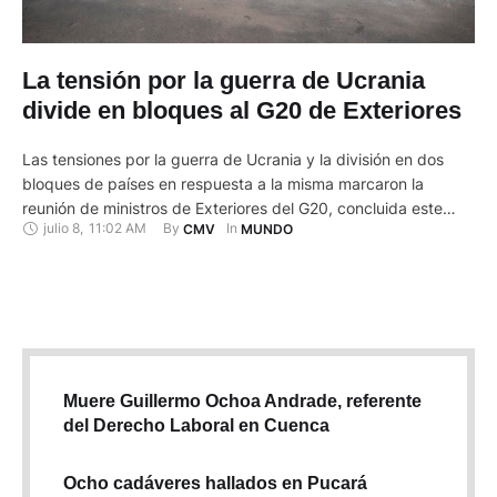
La tensión por la guerra de Ucrania
divide en bloques al G20 de Exteriores
Las tensiones por la guerra de Ucrania y la división en dos
bloques de países en respuesta a la misma marcaron la
reunión de ministros de Exteriores del G20, concluida este
julio 8
,
11:02 AM
By 
In 
CMV
MUNDO
viernes 8 de julio de 2022 en la isla de Bali, en Indonesia, que
se ha esforzado por tender puentes entre todas las partes …
Muere Guillermo Ochoa Andrade, referente
del Derecho Laboral en Cuenca
Ocho cadáveres hallados en Pucará