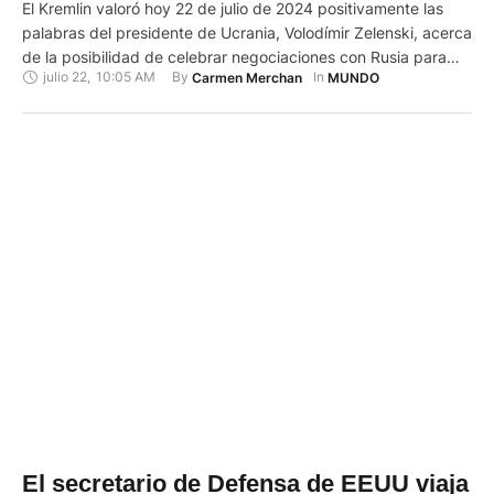
El Kremlin valoró hoy 22 de julio de 2024 positivamente las
palabras del presidente de Ucrania, Volodímir Zelenski, acerca
de la posibilidad de celebrar negociaciones con Rusia para
julio 22
,
10:05 AM
By 
In 
Carmen Merchan
MUNDO
poner fin a la guerra. "Esto, desde luego, es mejor que las
declaraciones de Kiev de excluir todo contacto con la parte
rusa y con el jefe …
El secretario de Defensa de EEUU viaja