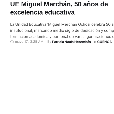
UE Miguel Merchán, 50 años de
excelencia educativa
La Unidad Educativa ‘Miguel Merchán Ochoa’ celebra 50 a
institucional, marcando medio siglo de dedicación y comp
formación académica y personal de varias generaciones 
mayo 17
,
3:25 AM
By 
In 
Patricia Naula Herembás
CUENCA
,
Para celebrar la trayectoria de la institución, las autoridad
han organizado una serie de actividades, que se cumplirán
23 …