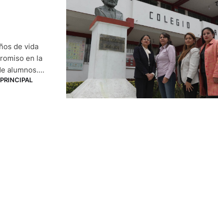
ños de vida
romiso en la
de alumnos.
PRINCIPAL
es del plantel
 entre el 18 y