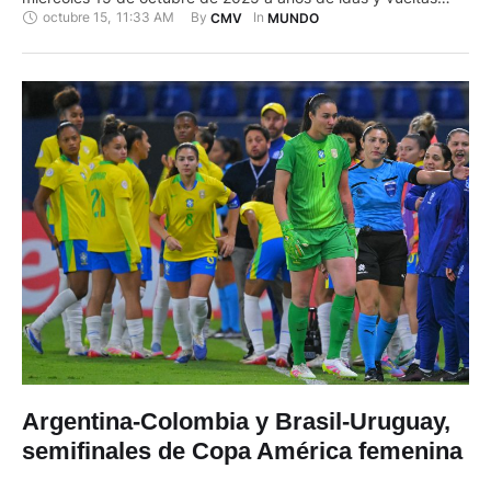
octubre 15
,
11:33 AM
By 
In 
CMV
MUNDO
parlamentarias para transformar en ley un proyecto de
eutanasia que enfrenta resistencias. Bautizada "Muerte
Digna" e impulsada por el Frente Amplio (izquierda …
Argentina-Colombia y Brasil-Uruguay,
semifinales de Copa América femenina