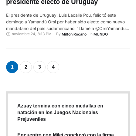
presidente electo de Uruguay
El presidente de Uruguay, Luis Lacalle Pou, felicitó este
domingo a Yamandú Orsi por haber sido electo como nuevo
mandatario del país sudamericano. "Llamé a @OrsiYamandu
noviembre 24
,
8:13 PM
By 
In 
Milton Rocano
MUNDO
para felicitarlo como Presidente electo de nuestro país y para
ponerme a las órdenes y empezar la transición apenas lo
entienda pertinente", informó Lacalle Pou en su cuenta de …
1
2
3
4
Azuay termina con cinco medallas en
natación en los Juegos Nacionales
Prejuveniles
Encuentro con Milei concluyó con la firma