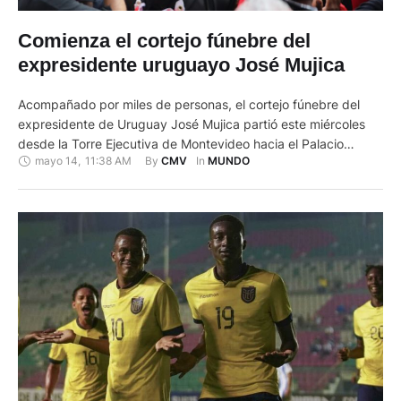
Comienza el cortejo fúnebre del
expresidente uruguayo José Mujica
Acompañado por miles de personas, el cortejo fúnebre del
expresidente de Uruguay José Mujica partió este miércoles
desde la Torre Ejecutiva de Montevideo hacia el Palacio
mayo 14
,
11:38 AM
By 
In 
CMV
MUNDO
Legislativo, donde sus restos serán velados. A pocos metros
de la salida, en la puerta del Palacio Estévez y acompañado
por la viuda de Mujica, Lucía Topolansky, el actual …