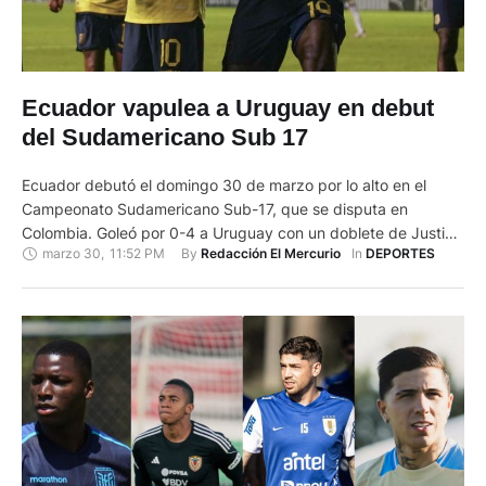
Ecuador vapulea a Uruguay en debut
del Sudamericano Sub 17
Ecuador debutó el domingo 30 de marzo por lo alto en el
Campeonato Sudamericano Sub-17, que se disputa en
Colombia. Goleó por 0-4 a Uruguay con un doblete de Justin
marzo 30
,
11:52 PM
By 
In 
Redacción El Mercurio
DEPORTES
Lerma. La Tri entró en la discusión del liderato del Grupo B
con Brasil, que vapuleó por 0-3 a Bolivia y ya suma 4 puntos.
…