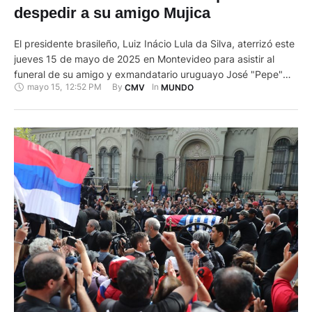
despedir a su amigo Mujica
El presidente brasileño, Luiz Inácio Lula da Silva, aterrizó este
jueves 15 de mayo de 2025 en Montevideo para asistir al
funeral de su amigo y exmandatario uruguayo José "Pepe"
mayo 15
,
12:52 PM
By 
In 
CMV
MUNDO
Mujica, fallecido este martes a los 89 años. Lula partió hacia la
capital uruguaya apenas diez horas después de haber
regresado a Brasilia tras una …