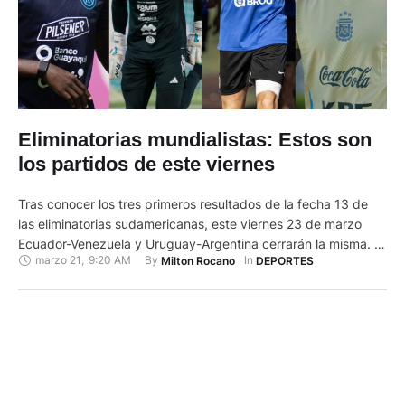
Eliminatorias mundialistas: Estos son
los partidos de este viernes
Tras conocer los tres primeros resultados de la fecha 13 de
las eliminatorias sudamericanas, este viernes 23 de marzo
Ecuador-Venezuela y Uruguay-Argentina cerrarán la misma. A
marzo 21
,
9:20 AM
By 
In 
Milton Rocano
DEPORTES
las victorias conseguidas por Brasil 2-1 ante Colombia; de
Perú 3-1 sobre Bolivia y, de Paraguay 1-0 contra Chile, en
partidos jugados el pasado jueves, llega el turno para …