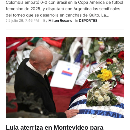
Colombia empató 0-0 con Brasil en la Copa América de fútbol
femenino de 2025, y disputará con Argentina las semifinales
del torneo que se desarrolla en canchas de Quito. La
julio 26
,
7:46 PM
By 
In 
Milton Rocano
DEPORTES
'Canarihna' a su vez medirá fuerzas con Uruguay en las
semifinales que empezarán este lunes, cuando Chile y
Paraguay jugarán por el quinto puesto de …
Lula aterriza en Montevideo para