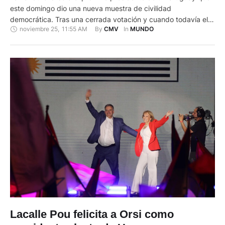
este domingo dio una nueva muestra de civilidad
democrática. Tras una cerrada votación y cuando todavía el
noviembre 25
,
11:55 AM
By 
In 
CMV
MUNDO
escrutinio oficial no daba a ninguno de los candidatos como
ganador, Luis Lacalle Pou y Álvaro Delgado felicitaron al
aspirando por el Frente Amplio, quien se hizo con …
Lacalle Pou felicita a Orsi como