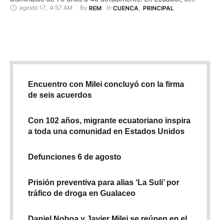
agosto 17
,
4:57 AM
By 
In 
REM
CUENCA
,
PRINCIPAL
cáncer a la piel es la tercera enfermedad más común de este
tipo de patología en los hombres y la cuarta en mujeres,
según datos de la …
Encuentro con Milei concluyó con la firma
de seis acuerdos
Con 102 años, migrante ecuatoriano inspira
a toda una comunidad en Estados Unidos
Defunciones 6 de agosto
Prisión preventiva para alias ‘La Suli’ por
tráfico de droga en Gualaceo
Daniel Noboa y Javier Milei se reúnen en el