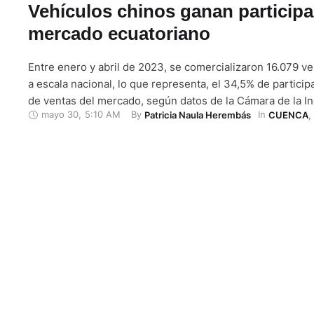
Vehículos chinos ganan participa
mercado ecuatoriano
Entre enero y abril de 2023, se comercializaron 16.079 v
a escala nacional, lo que representa, el 34,5% de participa
de ventas del mercado, según datos de la Cámara de la In
mayo 30
,
5:10 AM
By 
In 
Patricia Naula Herembás
CUENCA
,
Automotriz Ecuatoriana (Cinae). En los últimos años ha i
el comercio de vehículos de origen chino. Entre enero …