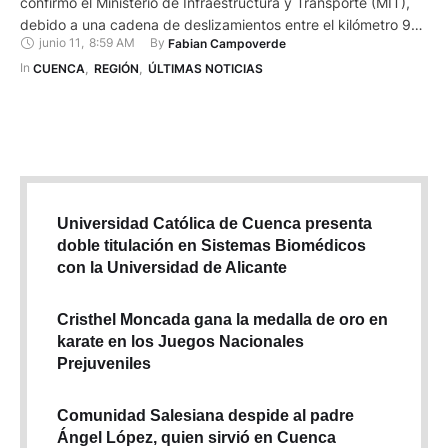
confirmó el Ministerio de Infraestructura y Transporte (MIT),
debido a una cadena de deslizamientos entre el kilómetro 90
junio 11
,
8:59 AM
By 
Fabian Campoverde
y 105. El organismo de transporte refirió que este jueves 11 de
junio de 2026, más de 40.000 metros cúbicos de material
In 
CUENCA
,
REGIÓN
,
ÚLTIMAS NOTICIAS
obstaculizan el paso …
Universidad Católica de Cuenca presenta
doble titulación en Sistemas Biomédicos
con la Universidad de Alicante
Cristhel Moncada gana la medalla de oro en
karate en los Juegos Nacionales
Prejuveniles
Comunidad Salesiana despide al padre
Ángel López, quien sirvió en Cuenca