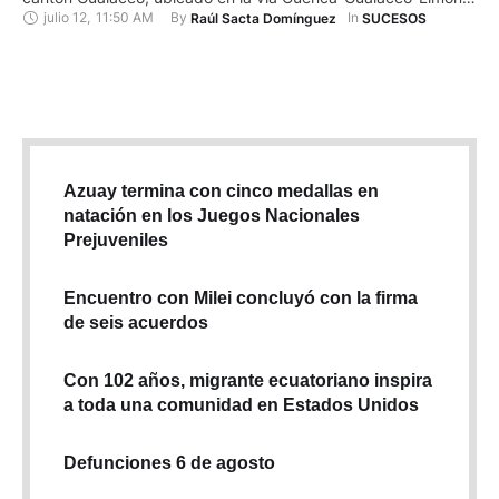
julio 12
,
11:50 AM
By 
In 
Raúl Sacta Domínguez
SUCESOS
el sábado 12 de julio de 2025. Vía cerrada por seguridad La
vía se encuentra cerrada en su totalidad, con corte 11:45,
impidiendo el paso vehicular para garantizar la seguridad …
Azuay termina con cinco medallas en
natación en los Juegos Nacionales
Prejuveniles
Encuentro con Milei concluyó con la firma
de seis acuerdos
Con 102 años, migrante ecuatoriano inspira
a toda una comunidad en Estados Unidos
Defunciones 6 de agosto