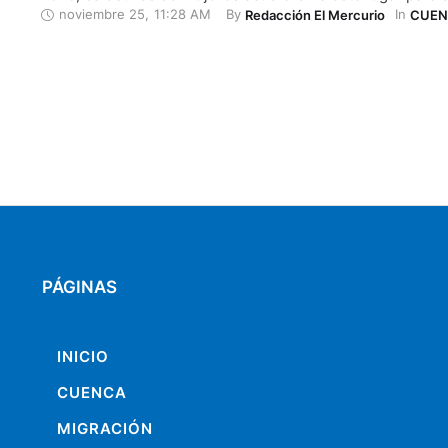
noviembre 25
,
11:28 AM
By 
In 
Redacción El Mercurio
CUEN
placa en honor a las víctimas. Las mujeres colocaron laz
la misma pared blanca que a prinicipios de …
PÁGINAS
INICIO
CUENCA
MIGRACIÓN