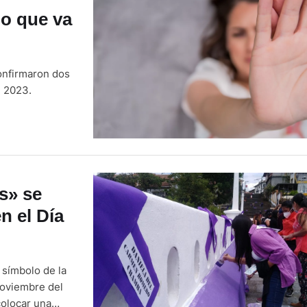
lo que va
onfirmaron dos
e 2023.
s» se
n el Día
 símbolo de la
noviembre del
colocar una