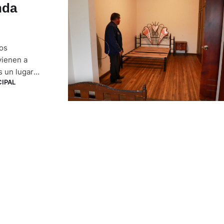
nda
los
vienen a
s un lugar
CIPAL
uarto que ni