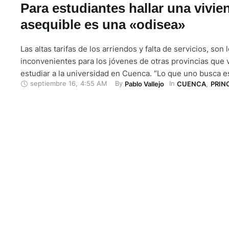
Para estudiantes hallar una vivie
asequible es una «odisea»
Las altas tarifas de los arriendos y falta de servicios, son 
inconvenientes para los jóvenes de otras provincias que 
estudiar a la universidad en Cuenca. “Lo que uno busca e
septiembre 16
,
4:55 AM
By 
In 
Pablo Vallejo
CUENCA
,
PRIN
cómodo… a veces piden 150 dólares de arriendo por un c
siquiera es bonito”, comentó Gorky Sosa, estudiante …