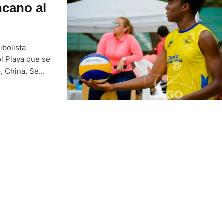
ncano al
ibolista
l Playa que se
, China. Se
ac Jiménez
, junto a …