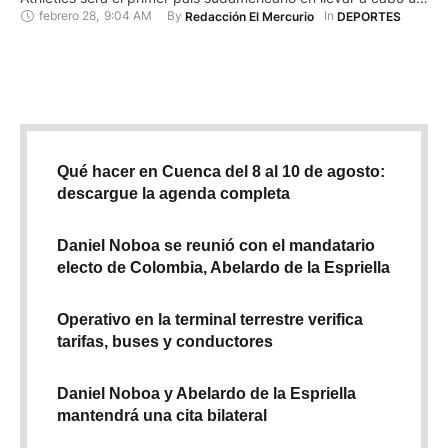
febrero 28
,
9:04 AM
By 
In 
Redacción El Mercurio
DEPORTES
evento de tal magnitud. En la historia del certamen
ecuménico, Europa organizó en 21 ocasiones; Asia, en 5; y
Norteamérica, en 4 (2 en …
Qué hacer en Cuenca del 8 al 10 de agosto:
descargue la agenda completa
Daniel Noboa se reunió con el mandatario
electo de Colombia, Abelardo de la Espriella
Operativo en la terminal terrestre verifica
tarifas, buses y conductores
Daniel Noboa y Abelardo de la Espriella
mantendrá una cita bilateral