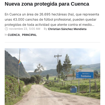
Nueva zona protegida para Cuenca
En Cuenca un área de 26.695 hectáreas (ha), que representa
unas 43.000 canchas de fútbol profesional, pueden quedar
protegidas de toda actividad que atente contra el medio
noviembre 23
,
5:00 AM
By 
Christian Sánchez Mendieta
ambiente. Se trata de una extensa área que abarca cinco
parroquias rurales: Baños, San Joaquín, Tarqui, Chaucha y
In 
CUENCA
,
PRINCIPAL
Victoria del Portete, que están al sur y suroeste de …