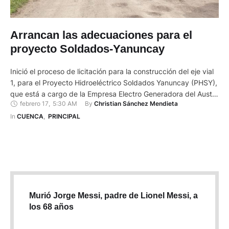
Arrancan las adecuaciones para el
proyecto Soldados-Yanuncay
Inició el proceso de licitación para la construcción del eje vial
1, para el Proyecto Hidroeléctrico Soldados Yanuncay (PHSY),
que está a cargo de la Empresa Electro Generadora del Austro
febrero 17
,
5:30 AM
By 
Christian Sánchez Mendieta
(Elecaustro). Esta intervención vial comprende la construcción
de 2,86 kilómetros (km) de vías de acceso y de un puente,
In 
CUENCA
,
PRINCIPAL
identificado como Proaño, que será de …
Murió Jorge Messi, padre de Lionel Messi, a
los 68 años