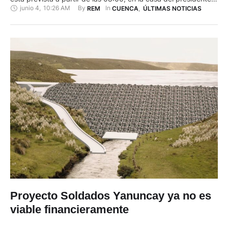
junio 4
,
10:26 AM
By 
In 
REM
CUENCA
,
ÚLTIMAS NOTICIAS
de la Junta de Agua ‘Verde Llano y Pircon’. Esta actividad está
promovida en el marco del ‘Día Mundial del Medio Ambiente’,
…
Proyecto Soldados Yanuncay ya no es
viable financieramente