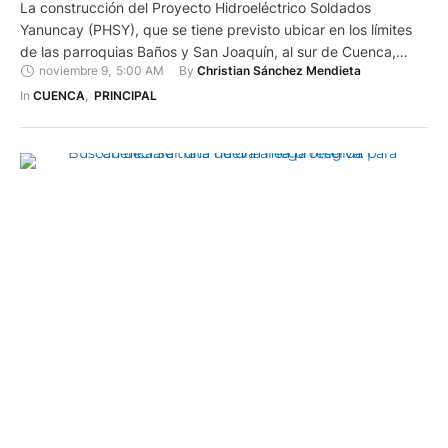
La construcción del Proyecto Hidroeléctrico Soldados
Yanuncay (PHSY), que se tiene previsto ubicar en los límites
de las parroquias Baños y San Joaquín, al sur de Cuenca,
noviembre 9
,
5:00 AM
By 
Christian Sánchez Mendieta
continúa suspendida desde 2021. Pobladores de esta zona se
oponen al emplazamiento de esta obra porque consideran
In 
CUENCA
,
PRINCIPAL
que reducirá la cantidad de agua en quebradas y en el …