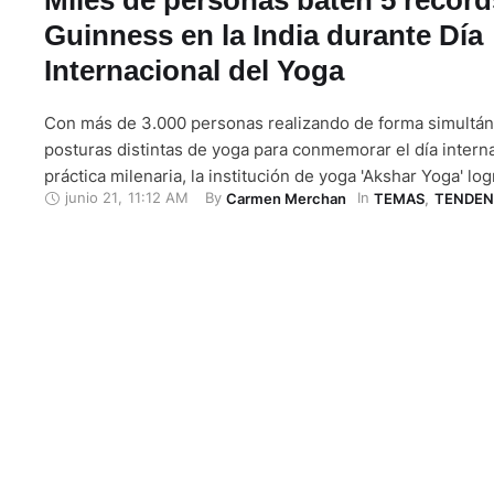
Guinness en la India durante Día
Internacional del Yoga
Con más de 3.000 personas realizando de forma simultán
posturas distintas de yoga para conmemorar el día intern
práctica milenaria, la institución de yoga 'Akshar Yoga' lo
junio 21
,
11:12 AM
By 
In 
Carmen Merchan
TEMAS
,
TENDEN
21 de junuo de 2024 en la India cinco récords Guinness, a
otros dos que están siendo verificados. "Miles de …