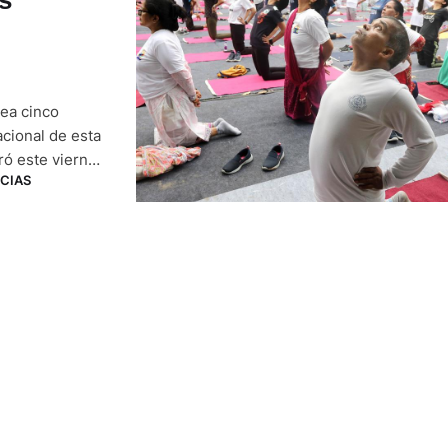
ea cinco
acional de esta
gró este viernes
CIAS
 la espera de