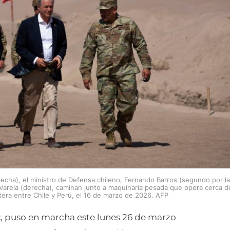
recha), el ministro de Defensa chileno, Fernando Barros (segundo por la
o Varela (derecha), caminan junto a maquinaria pesada que opera cerca d
ntera entre Chile y Perú, el 16 de marzo de 2026. AFP
t
, puso en marcha este lunes 26 de marzo