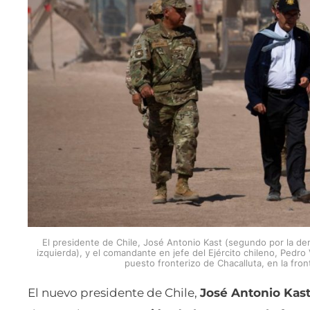
El presidente de Chile, José Antonio Kast (segundo por la de
izquierda), y el comandante en jefe del Ejército chileno, Pedr
puesto fronterizo de Chacalluta, en la fro
El nuevo presidente de Chile,
José Antonio Kas