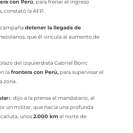
tera con Perú
, para frenar el ingreso
, constató la AFP.
en campaña
detener la llegada de
enezolanos, que él vincula al aumento de
azo del izquierdista Gabriel Boric
en la
frontera con Perú,
para supervisar el
a zona.
ular
«, dijo a la prensa el mandatario, al
r un militar, que hacía una profunda
acalluta, unos
2.000 km
al norte de