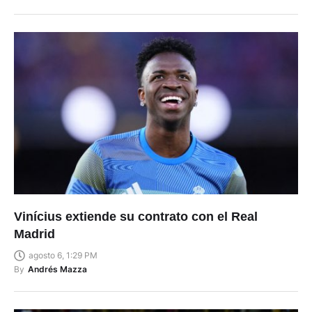
By
Ismael Alvarado
Vinícius extiende su contrato con el Real
Madrid
agosto 6, 1:29 PM
By
Andrés Mazza