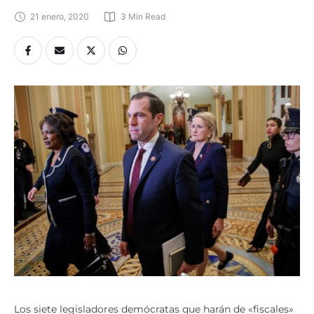
21 enero, 2020
3
 Min Read
Los siete legisladores demócratas que harán de «fiscales»