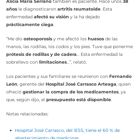
Alicia María Serrano
también es paciente. Hace unos
38
años
le diagnosticaron
artritis reumatoide
. Esta
enfermedad
afectó su visión
y la ha dejado
prácticamente ciega
.
“Me dio
osteoporosis
y me afectó los
huesos
de las
manos, las rodillas, los codos y los pies. Tuve que ponerme
prótesis de rodillas y de cadera
… Esta enfermedad la
sobrellevo con
limitaciones
…”, relató.
Los pacientes y sus familiares se reunieron con
Fernando
León
, gerente del
Hospital José Carrasco Arteaga
, quien
ofreció
gestionar la compra de los medicamentos
, ya
que, según dijo, el
presupuesto está disponible
.
Notas relacionadas:
Hospital José Carrasco, del IESS, tiene el 60 % de
abastecimiento de medicinas