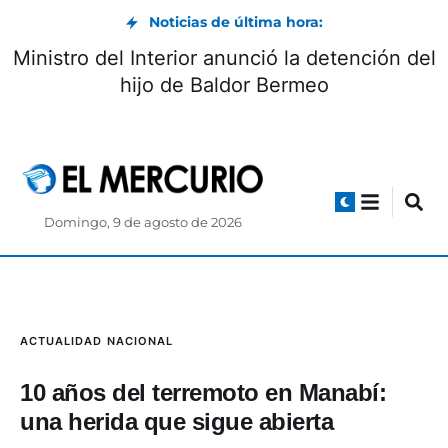
Noticias de última hora:
a Biblián-Zhud: circulación controlada
Minis
durante el feriado de agosto
Domingo, 9 de agosto de 2026
ACTUALIDAD
NACIONAL
10 años del terremoto en Manabí:
una herida que sigue abierta