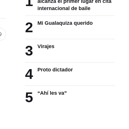
1
alcanza el primer lugar en cita
internacional de baile
2
Mi Gualaquiza querido
3
Virajes
4
Proto dictador
5
“Ahí les va”