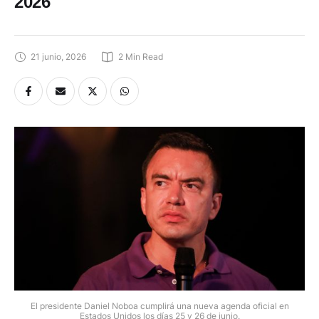
2026
21 junio, 2026
2
 Min Read
El presidente Daniel Noboa cumplirá una nueva agenda oficial en
Estados Unidos los días 25 y 26 de junio.