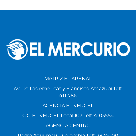
MATRIZ EL ARENAL
Av. De Las Américas y Francisco Ascázubi Telf.
4111786
AGENCIA EL VERGEL
C.C. EL VERGEL Local 107 Telf. 4103554
AGENCIA CENTRO
Padre Aguirre y G. Colombia Telf. 2824000