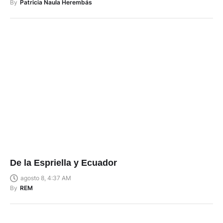
By
Patricia Naula Herembás
De la Espriella y Ecuador
agosto 8, 4:37 AM
By
REM