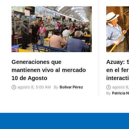
Generaciones que
Azuay: 5
mantienen vivo al mercado
en el fe
10 de Agosto
interact
By
Bolívar Pérez
agosto 8, 5:00 AM
agosto 8
By
Patricia 