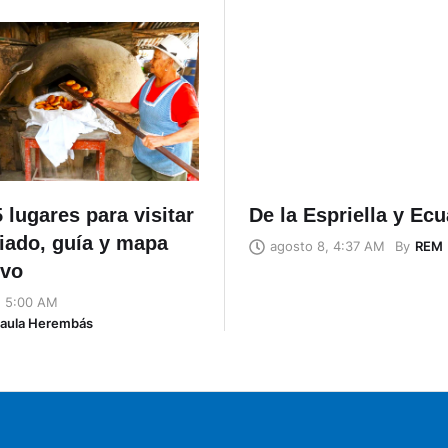
 lugares para visitar
De la Espriella y Ec
riado, guía y mapa
By
REM
agosto 8, 4:37 AM
ivo
, 5:00 AM
Naula Herembás