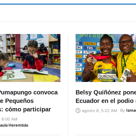
arte
Pumapungo convoca
Belsy Quiñónez pon
de Pequeños
Ecuador en el podio
: cómo participar
By
Isma
agosto 8, 5:22 AM
, 6:00 AM
Naula Herembás