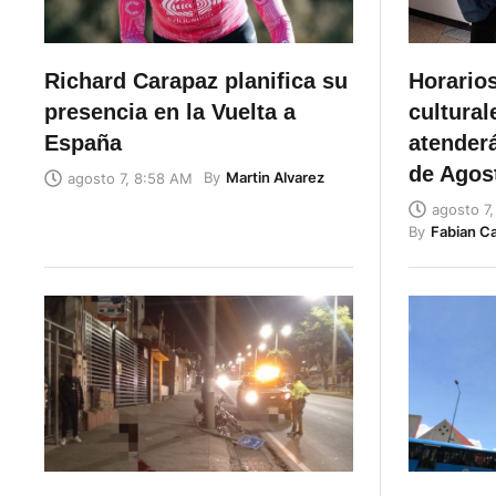
Richard Carapaz planifica su
Horario
presencia en la Vuelta a
cultural
España
atenderá
de Agos
By
Martin Alvarez
agosto 7, 8:58 AM
agosto 7
By
Fabian C