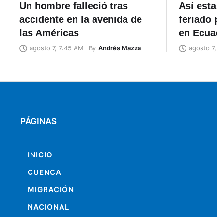
Un hombre falleció tras
Así esta
accidente en la avenida de
feriado 
las Américas
en Ecua
By
Andrés Mazza
agosto 7, 7:45 AM
agosto 7
PÁGINAS
INICIO
CUENCA
MIGRACIÓN
NACIONAL