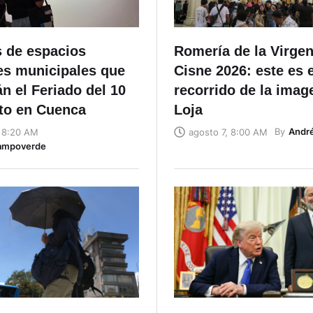
s de espacios
Romería de la Virgen
es municipales que
Cisne 2026: este es e
n el Feriado del 10
recorrido de la imag
to en Cuenca
Loja
By
Andr
, 8:20 AM
agosto 7, 8:00 AM
ampoverde