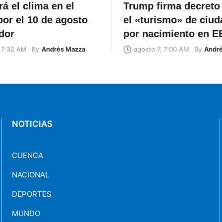
rá el clima en el
Trump firma decreto
por el 10 de agosto
el «turismo» de ciud
dor
por nacimiento en 
By
Andrés Mazza
By
Andr
, 7:32 AM
agosto 7, 7:00 AM
NOTICIAS
CUENCA
NACIONAL
DEPORTES
MUNDO