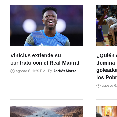
Vinícius extiende su
¿Quién e
contrato con el Real Madrid
domina l
goleador
By
Andrés Mazza
agosto 6, 1:29 PM
los Pob
agosto 6