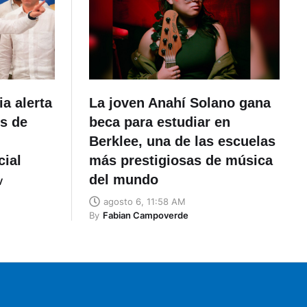
a alerta
La joven Anahí Solano gana
os de
beca para estudiar en
Berklee, una de las escuelas
cial
más prestigiosas de música
del mundo
V
agosto 6, 11:58 AM
By
Fabian Campoverde