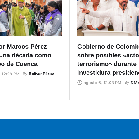
r Marcos Pérez
Gobierno de Colombi
una década como
sobre posibles «act
po de Cuenca
terrorismo» durante
investidura presiden
By
Bolívar Pérez
, 12:28 PM
By
CM
agosto 6, 12:03 PM