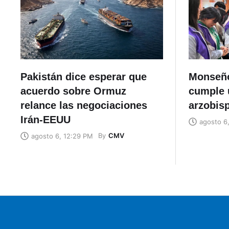
Pakistán dice esperar que
Monseño
acuerdo sobre Ormuz
cumple 
relance las negociaciones
arzobis
Irán-EEUU
agosto 6
By
CMV
agosto 6, 12:29 PM