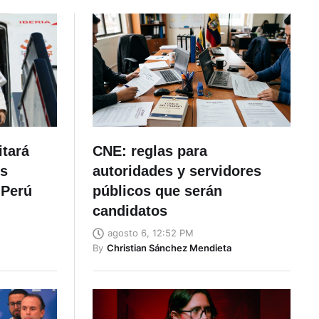
itará
CNE: reglas para
es
autoridades y servidores
 Perú
públicos que serán
candidatos
agosto 6, 12:52 PM
By
Christian Sánchez Mendieta