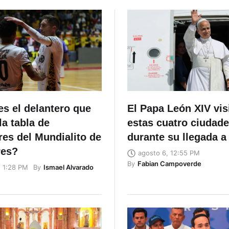
s el delantero que
El Papa León XIV vis
a tabla de
estas cuatro ciudad
es del Mundialito de
durante su llegada a
res?
agosto 6, 12:55 PM
By
Fabian Campoverde
By
Ismael Alvarado
, 1:28 PM